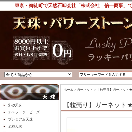
東京・御徒町で天然石卸会社「株式会社 信一商事」で
ホーム
>
ガーネット
>
【粒売り】ガーネット★
【粒売り】ガーネット★1
朱砂天珠
チベットジービーズ
プレミアム天珠
至純天珠