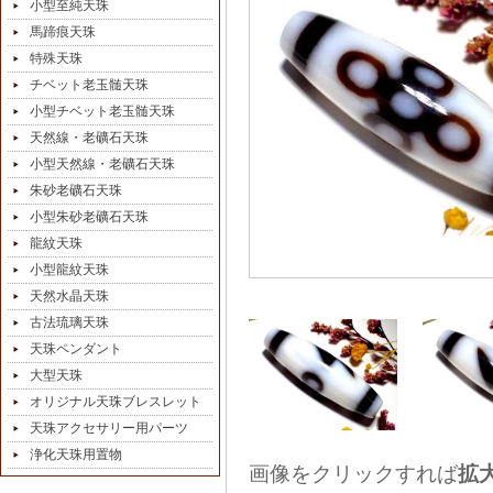
小型至純天珠
馬蹄痕天珠
特殊天珠
チベット老玉髄天珠
小型チベット老玉髄天珠
天然線・老礦石天珠
小型天然線・老礦石天珠
朱砂老礦石天珠
小型朱砂老礦石天珠
龍紋天珠
小型龍紋天珠
天然水晶天珠
古法琉璃天珠
天珠ペンダント
大型天珠
オリジナル天珠ブレスレット
天珠アクセサリー用パーツ
浄化天珠用置物
画像をクリックすれば
拡