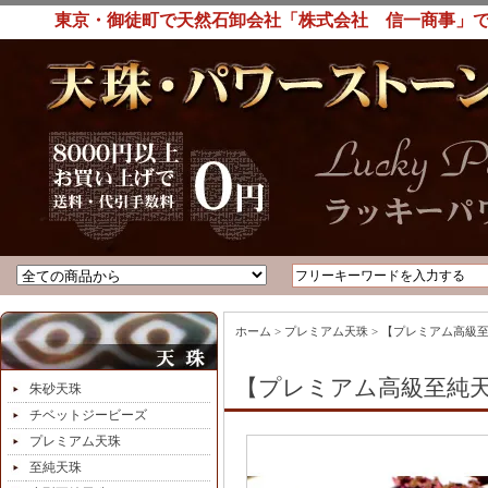
東京・御徒町で天然石卸会社「株式会社 信一商事」で
ホーム
>
プレミアム天珠
>
【プレミアム高級至
【プレミアム高級至純天珠
朱砂天珠
チベットジービーズ
プレミアム天珠
至純天珠