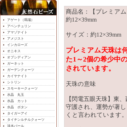
商品名：【プレミアム
約12×39mm
アゲート（瑪瑙）
アベンチュリン
アマゾナイト
サイズ：約12×39mm
アメジスト
インカローズ
プレミアム天珠は
オニキス
オブシディアン
た1～2個の希少中
ガーネット
されています。
ガーデンクォーツ
カイヤナイト
シトリン
天珠の意味
スモーキークォーツ
水晶 丸玉
【閃電五眼天珠】東、
水晶 カット
守護され、運勢が著し
水晶 ボタン
タイガーアイ
くと言われています
タイチンルチルクォーツ
淡水パール