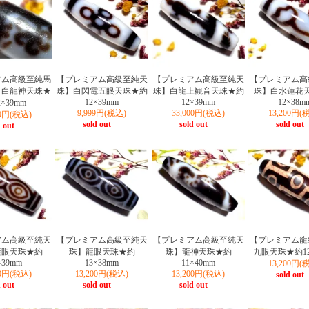
アム高級至純馬
【プレミアム高級至純天
【プレミアム高級至純天
【プレミアム高
】白龍神天珠★
珠】白閃電五眼天珠★約
珠】白龍上観音天珠★約
珠】白水蓮花
12×39mm
12×39mm
12×38m
×39mm
9,999円(税込)
33,000円(税込)
13,200円(
00円(税込)
sold out
sold out
sold out
 out
アム高級至純天
【プレミアム高級至純天
【プレミアム高級至純天
【プレミアム龍
龍眼天珠★約
珠】龍眼天珠★約
珠】龍神天珠★約
九眼天珠★約12
×39mm
13×38mm
11×40mm
13,200円(
00円(税込)
13,200円(税込)
13,200円(税込)
sold out
 out
sold out
sold out