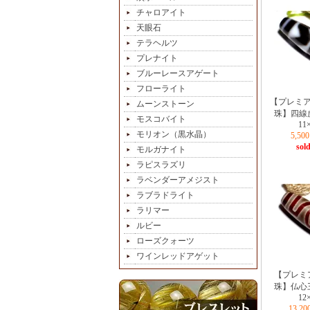
チャロアイト
天眼石
テラヘルツ
プレナイト
ブルーレースアゲート
フローライト
【プレミ
ムーンストーン
珠】四線
モスコバイト
11
モリオン（黒水晶）
5,5
sold
モルガナイト
ラピスラズリ
ラベンダーアメジスト
ラブラドライト
ラリマー
ルビー
ローズクォーツ
ワインレッドアゲット
【プレミ
珠】仏心
12
13,2