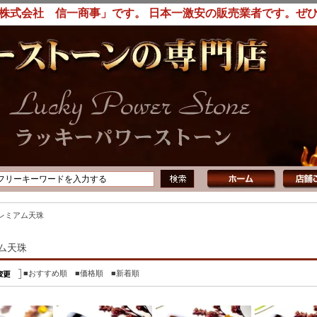
株式会社 信一商事」です。 日本一激安の販売業者です。ぜ
レミアム天珠
ム天珠
■おすすめ順
■価格順
■新着順