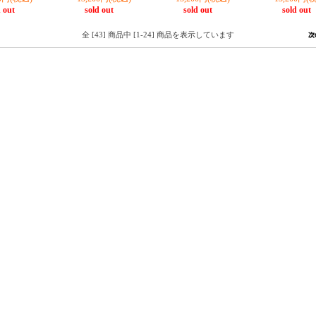
 out
sold out
sold out
sold out
全 [43] 商品中 [1-24] 商品を表示しています