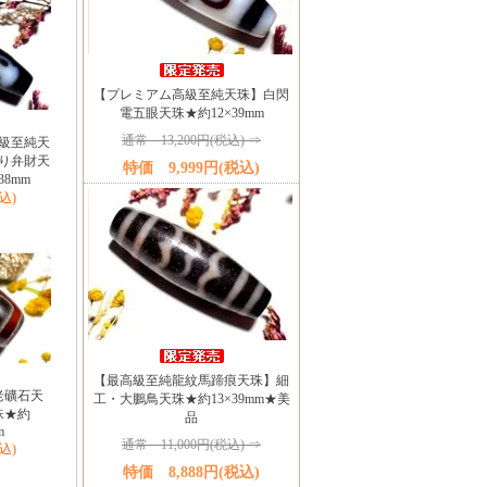
【プレミアム高級至純天珠】白閃
電五眼天珠★約12×39mm
通常 13,200円(税込) ⇒
級至純天
り弁財天
特価 9,999円(税込)
38mm
税込)
【最高級至純龍紋馬蹄痕天珠】細
老礦石天
工・大鵬鳥天珠★約13×39mm★美
珠★約
品
m
通常 11,000円(税込) ⇒
税込)
特価 8,888円(税込)