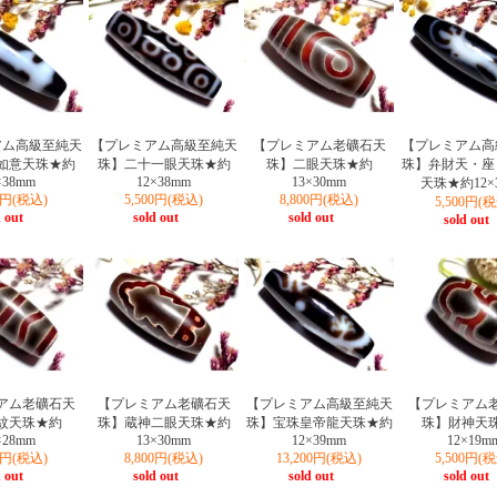
アム高級至純天
【プレミアム高級至純天
【プレミアム老礦石天
【プレミアム高
如意天珠★約
珠】二十一眼天珠★約
珠】二眼天珠★約
珠】弁財天・座
×38mm
12×38mm
13×30mm
天珠★約12×
00円(税込)
5,500円(税込)
8,800円(税込)
5,500円(
 out
sold out
sold out
sold out
アム老礦石天
【プレミアム老礦石天
【プレミアム高級至純天
【プレミアム
紋天珠★約
珠】蔵神二眼天珠★約
珠】宝珠皇帝龍天珠★約
珠】財神天
×28mm
13×30mm
12×39mm
12×19m
00円(税込)
8,800円(税込)
13,200円(税込)
5,500円(
 out
sold out
sold out
sold out