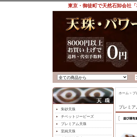
東京・御徒町で天然石卸会社「
ホーム
>
プ
プレミア
朱砂天珠
チベットジービーズ
プレミアム天珠
至純天珠