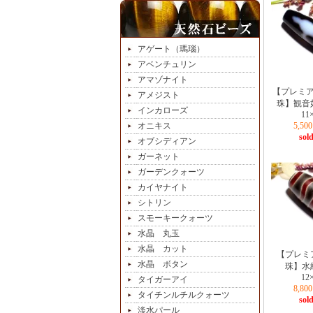
アゲート（瑪瑙）
アベンチュリン
アマゾナイト
【プレミ
アメジスト
珠】観音
インカローズ
11
オニキス
5,5
sold
オブシディアン
ガーネット
ガーデンクォーツ
カイヤナイト
シトリン
スモーキークォーツ
水晶 丸玉
水晶 カット
【プレミ
水晶 ボタン
珠】水
12
タイガーアイ
8,8
タイチンルチルクォーツ
sold
淡水パール