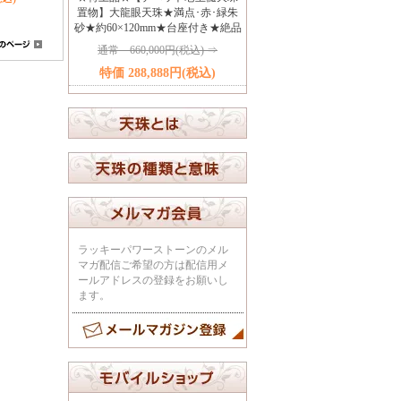
置物】大龍眼天珠★満点･赤･緑朱
砂★約60×120mm★台座付き★絶品
通常 660,000円(税込) ⇒
特価 288,888円(税込)
ラッキーパワーストーンのメル
マガ配信ご希望の方は配信用メ
ールアドレスの登録をお願いし
ます。