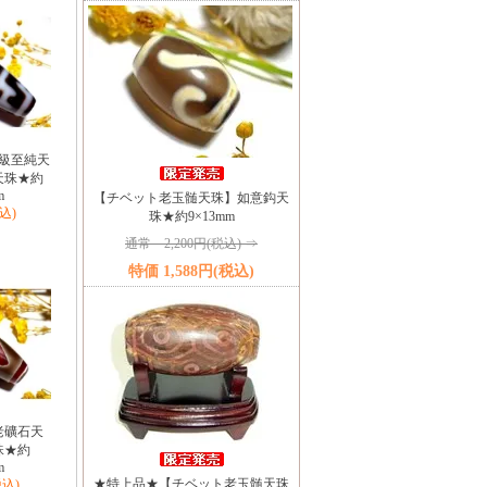
級至純天
天珠★約
m
【チベット老玉髄天珠】如意鈎天
税込)
珠★約9×13mm
通常 2,200円(税込) ⇒
特価 1,588円(税込)
老礦石天
珠★約
m
★特上品★【チベット老玉髄天珠
税込)