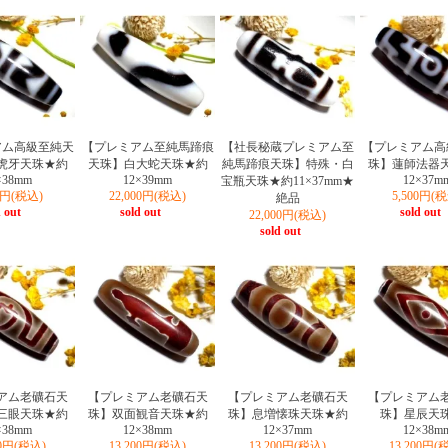
アム高級至純天
【プレミアム至純馬蹄痕
【社長秘蔵プレミアム至
【プレミアム高
虎牙天珠★約
天珠】白大蛇天珠★約
純馬蹄痕天珠】特殊・白
珠】蓮師法器
×38mm
12×39mm
12×37m
宝瓶天珠★約11×37mm★
00円(税込)
22,000円(税込)
5,500円(
絶品
 out
sold out
sold out
22,000円(税込)
sold out
アム老礦石天
【プレミアム老礦石天
【プレミアム老礦石天
【プレミアム
三眼天珠★約
珠】双面観音天珠★約
珠】息増懐珠天珠★約
珠】星辰天
×38mm
12×38mm
12×37mm
12×38m
00円(税込)
13,200円(税込)
13,200円(税込)
13,200円(