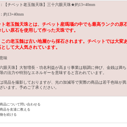
：【チベット老玉髄天珠】三十六眼天珠★約13×40mm
約13×40mm
ット老玉髄天珠とは、チベット産瑪瑙の中でも最高ランクの原
珍しい原石を使用して作った天珠です。
、この老玉髄は古い地層から採石されます。チベットでは大変
石として大人気されています。
意味
六眼天珠】大智増長・功名利益が高まり事業は順調に伸び、金銭は満ち
限の法力や特別なエネルギーを意味すると言われています。
は現品を撮影しておりますが、光の加減等で実際の商品は若干色味が異
ざいます。予めご了承ください。
商品について問い合わせる
商品を友達に教える
物を続ける