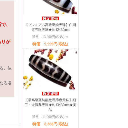
石で、
【プレミアム高級至純天珠】白閃
電五眼天珠★約12×39mm
通常 13,200円(税込) ⇒
ありが
特価 9,999円(税込)
る、仏
なる場
【最高級至純龍紋馬蹄痕天珠】細
工・大鵬鳥天珠★約13×39mm★美
品
通常 11,000円(税込) ⇒
特価 8,888円(税込)