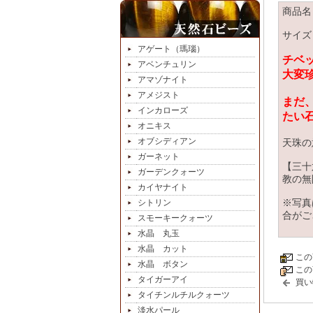
商品名
サイズ：
アゲート（瑪瑙）
チベ
アベンチュリン
大変
アマゾナイト
アメジスト
まだ
インカローズ
たい
オニキス
オブシディアン
天珠の
ガーネット
【三十
ガーデンクォーツ
教の無
カイヤナイト
シトリン
※写真
合がご
スモーキークォーツ
水晶 丸玉
水晶 カット
この
水晶 ボタン
この
タイガーアイ
買い
タイチンルチルクォーツ
淡水パール