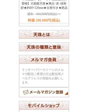
置物】大龍眼天珠★満点･赤･緑朱
砂★約60×120mm★台座付き★絶品
通常 660,000円(税込) ⇒
特価 288,888円(税込)
ラッキーパワーストーンのメル
マガ配信ご希望の方は配信用メ
ールアドレスの登録をお願いし
ます。