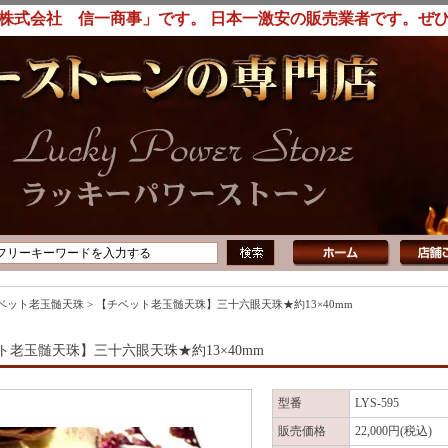
株式会社 信一商事」です。 日本一激安の販売業者です。ぜ
ベット老玉髄天珠
>
【チベット老玉髄天珠】三十六眼天珠★約13×40mm
ト老玉髄天珠】三十六眼天珠★約13×40mm
型番
LYS-595
販売価格
22,000円(税込)