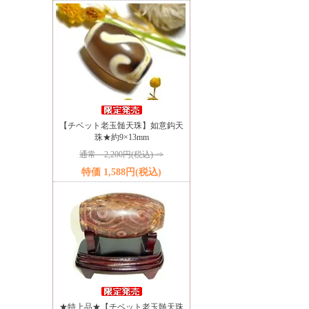
【チベット老玉髄天珠】如意鈎天
珠★約9×13mm
通常 2,200円(税込) ⇒
特価 1,588円(税込)
★特上品★【チベット老玉髄天珠