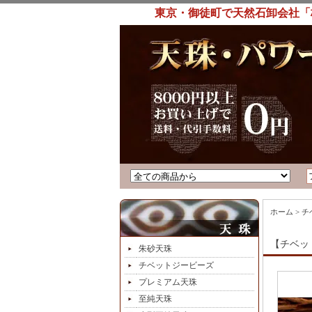
東京・御徒町で天然石卸会社「
ホーム
>
チ
【チベッ
朱砂天珠
チベットジービーズ
プレミアム天珠
至純天珠