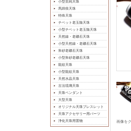
小型至純天珠
馬蹄痕天珠
特殊天珠
チベット老玉髄天珠
小型チベット老玉髄天珠
天然線・老礦石天珠
小型天然線・老礦石天珠
朱砂老礦石天珠
小型朱砂老礦石天珠
龍紋天珠
小型龍紋天珠
天然水晶天珠
古法琉璃天珠
天珠ペンダント
大型天珠
オリジナル天珠ブレスレット
天珠アクセサリー用パーツ
浄化天珠用置物
画像を