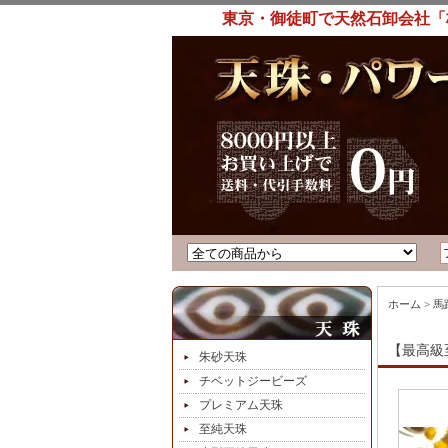
東京・御徒町で天然石卸会社「
ホーム
>
馬
【最高級
朱砂天珠
チベットジービーズ
プレミアム天珠
至純天珠