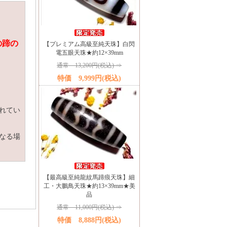
の蹄の
【プレミアム高級至純天珠】白閃
電五眼天珠★約12×39mm
通常 13,200円(税込) ⇒
特価 9,999円(税込)
れてい
なる場
【最高級至純龍紋馬蹄痕天珠】細
工・大鵬鳥天珠★約13×39mm★美
品
通常 11,000円(税込) ⇒
特価 8,888円(税込)