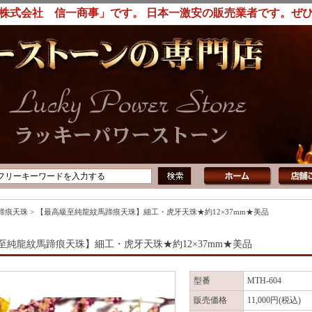
株式会社 信一商事」です。 日本一激安の販売業者です。ぜ
蹄痕天珠
>
【最高級至純龍紋馬蹄痕天珠】細工・虎牙天珠★約12×37mm★美品
至純龍紋馬蹄痕天珠】細工・虎牙天珠★約12×37mm★美品
型番
MTH-604
販売価格
11,000円(税込)