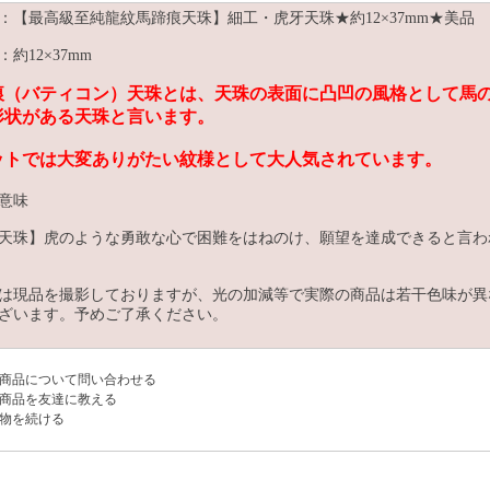
：【最高級至純龍紋馬蹄痕天珠】細工・虎牙天珠★約12×37mm★美品
約12×37mm
痕（バティコン）天珠とは、天珠の表面に凸凹の風格として馬
形状がある天珠と言います。
ットでは大変ありがたい紋様として大人気されています。
意味
天珠】虎のような勇敢な心で困難をはねのけ、願望を達成できると言わ
は現品を撮影しておりますが、光の加減等で実際の商品は若干色味が異
ざいます。予めご了承ください。
商品について問い合わせる
商品を友達に教える
物を続ける