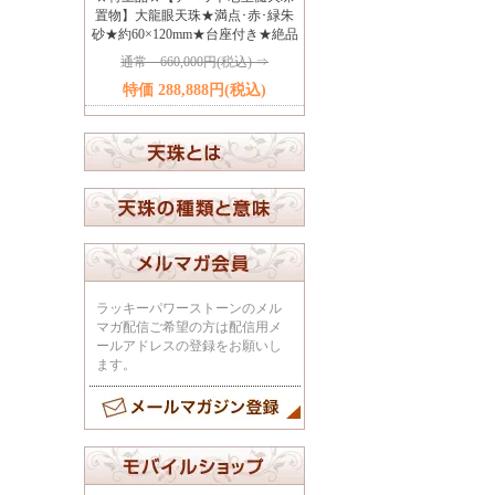
置物】大龍眼天珠★満点･赤･緑朱
砂★約60×120mm★台座付き★絶品
通常 660,000円(税込) ⇒
特価 288,888円(税込)
ラッキーパワーストーンのメル
マガ配信ご希望の方は配信用メ
ールアドレスの登録をお願いし
ます。