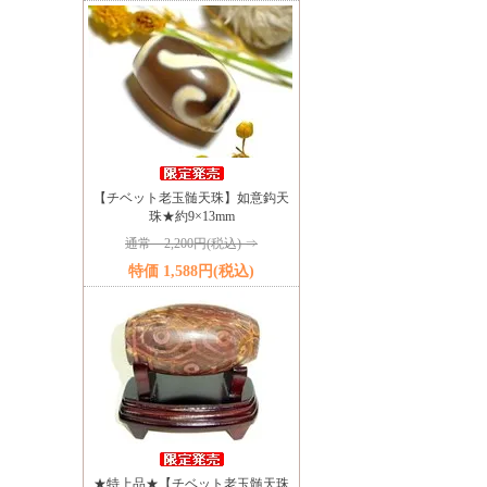
【チベット老玉髄天珠】如意鈎天
珠★約9×13mm
通常 2,200円(税込) ⇒
特価 1,588円(税込)
★特上品★【チベット老玉髄天珠