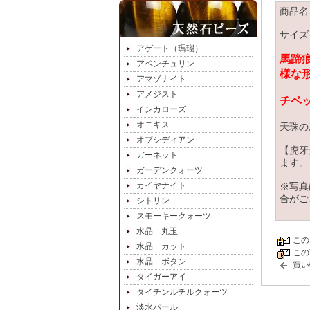
商品名
サイズ：
アゲート（瑪瑙）
馬蹄
アベンチュリン
様な
アマゾナイト
アメジスト
チベ
インカローズ
オニキス
天珠の
オブシディアン
【虎牙
ガーネット
ます。
ガーデンクォーツ
カイヤナイト
※写真
合がご
シトリン
スモーキークォーツ
水晶 丸玉
この
水晶 カット
この
水晶 ボタン
買い
タイガーアイ
タイチンルチルクォーツ
淡水パール