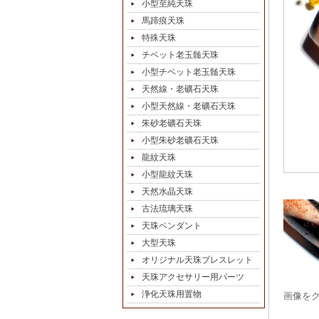
小型至純天珠
馬蹄痕天珠
特殊天珠
チベット老玉髄天珠
小型チベット老玉髄天珠
天然線・老礦石天珠
小型天然線・老礦石天珠
朱砂老礦石天珠
小型朱砂老礦石天珠
龍紋天珠
小型龍紋天珠
天然水晶天珠
古法琉璃天珠
天珠ペンダント
大型天珠
オリジナル天珠ブレスレット
天珠アクセサリー用パーツ
浄化天珠用置物
画像を