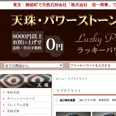
東京・御徒町で天然石卸会社「株式会社 信一商事」で
ホーム
>
ラブラドライト
ラブラドライト
朱砂天珠
チベットジービーズ
■おすすめ順
■価格順
■
プレミアム天珠
至純天珠