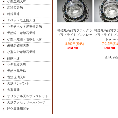
小型至純天珠
馬蹄痕天珠
特殊天珠
チベット老玉髄天珠
小型チベット老玉髄天珠
特選最高品質ブラックラ
特選最高品質ブ
天然線・老礦石天珠
ブラドライトブレスレッ
ブラドライトブ
小型天然線・老礦石天珠
ト★8mm
ト★8mm
8,800円(税込)
7,015円(税
朱砂老礦石天珠
sold out
sold out
小型朱砂老礦石天珠
全 [4] 
龍紋天珠
小型龍紋天珠
天然水晶天珠
古法琉璃天珠
天珠ペンダント
大型天珠
オリジナル天珠ブレスレット
天珠アクセサリー用パーツ
浄化天珠用置物