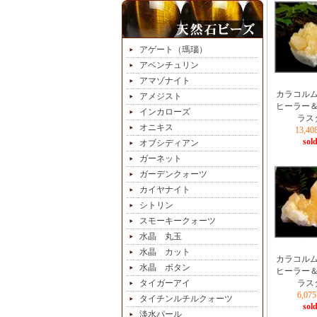
アゲート（瑪瑙）
アベンチュリン
アマゾナイト
カラコル
アメジスト
ヒーラー
インカローズ
ラス
オニキス
13,4
sold
オブシディアン
ガーネット
ガーデンクォーツ
カイヤナイト
シトリン
スモーキークォーツ
水晶 丸玉
水晶 カット
カラコル
水晶 ボタン
ヒーラー
タイガーアイ
ラス
6,0
タイチンルチルクォーツ
sold
淡水パール