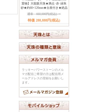
置物】大龍眼天珠★満点･赤･緑朱
砂★約60×120mm★台座付き★絶品
通常 660,000円(税込) ⇒
特価 288,888円(税込)
ラッキーパワーストーンのメル
マガ配信ご希望の方は配信用メ
ールアドレスの登録をお願いし
ます。