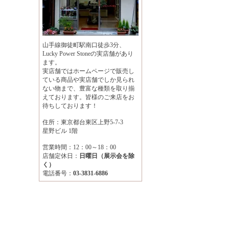
山手線御徒町駅南口徒歩3分、
Lucky Power Stoneの実店舗があり
ます。
実店舗ではホームページで販売し
ている商品や実店舗でしか見られ
ない物まで、豊富な種類を取り揃
えております。皆様のご来店をお
待ちしております！
住所：東京都台東区上野5-7-3
星野ビル 1階
営業時間：12：00～18：00
店舗定休日：
日曜日（展示会を除
く）
電話番号：
03-3831-6886