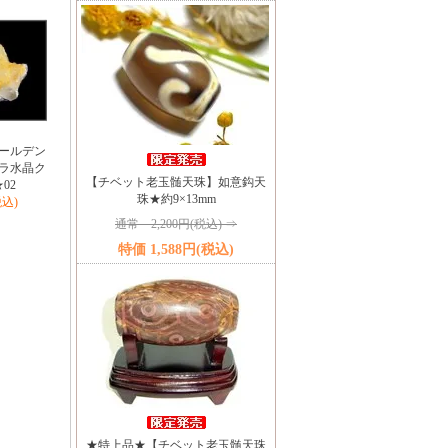
ールデン
ラ水晶ク
【チベット老玉髄天珠】如意鈎天
02
珠★約9×13mm
税込)
通常 2,200円(税込) ⇒
特価 1,588円(税込)
★特上品★【チベット老玉髄天珠