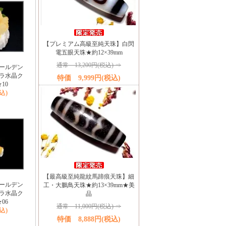
【プレミアム高級至純天珠】白閃
電五眼天珠★約12×39mm
通常 13,200円(税込) ⇒
ールデン
ラ水晶ク
特価 9,999円(税込)
10
税込)
【最高級至純龍紋馬蹄痕天珠】細
ールデン
工・大鵬鳥天珠★約13×39mm★美
ラ水晶ク
品
06
通常 11,000円(税込) ⇒
税込)
特価 8,888円(税込)