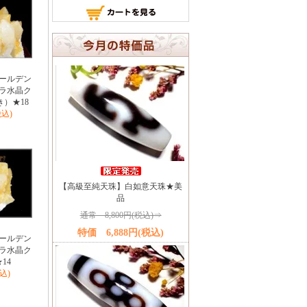
ールデン
ラ水晶ク
き）★18
税込)
【高級至純天珠】白如意天珠★美
品
通常 8,800円(税込)⇒
特価 6,888円(税込)
ールデン
ラ水晶ク
14
税込)