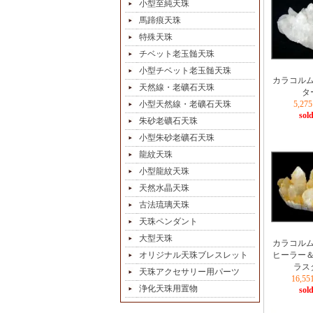
小型至純天珠
馬蹄痕天珠
特殊天珠
チベット老玉髄天珠
小型チベット老玉髄天珠
カラコル
天然線・老礦石天珠
タ
小型天然線・老礦石天珠
5,2
sold
朱砂老礦石天珠
小型朱砂老礦石天珠
龍紋天珠
小型龍紋天珠
天然水晶天珠
古法琉璃天珠
天珠ペンダント
大型天珠
カラコル
オリジナル天珠ブレスレット
ヒーラー
ラス
天珠アクセサリー用パーツ
16,5
浄化天珠用置物
sold