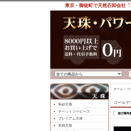
東京・御徒町で天然石卸会社「
ホーム
>
ゴ
ゴールデ
朱砂天珠
チベットジービーズ
プレミアム天珠
至純天珠