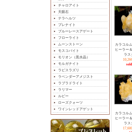
チャロアイト
天眼石
テラヘルツ
プレナイト
ブルーレースアゲート
フローライト
ムーンストーン
カラコル
ヒーラー
モスコバイト
ラス
モリオン（黒水晶）
10,2
モルガナイト
sold
ラピスラズリ
ラベンダーアメジスト
ラブラドライト
ラリマー
ルビー
ローズクォーツ
ワインレッドアゲット
カラコル
ヒーラー
ラス
17,6