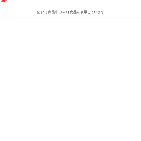
 out
全 [21] 商品中 [1-21] 商品を表示しています