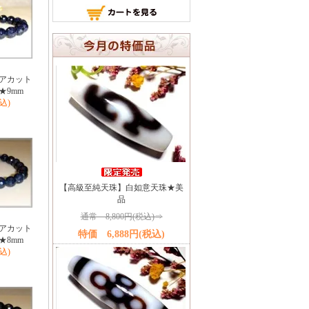
アカット
★9mm
税込)
【高級至純天珠】白如意天珠★美
品
通常 8,800円(税込)⇒
アカット
特価 6,888円(税込)
★8mm
税込)