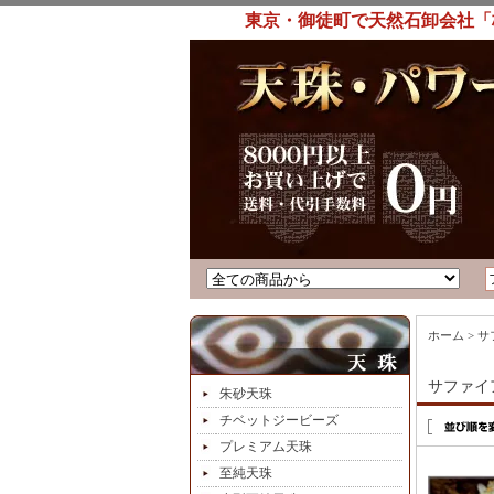
東京・御徒町で天然石卸会社「
ホーム
>
サ
サファイ
朱砂天珠
チベットジービーズ
プレミアム天珠
至純天珠