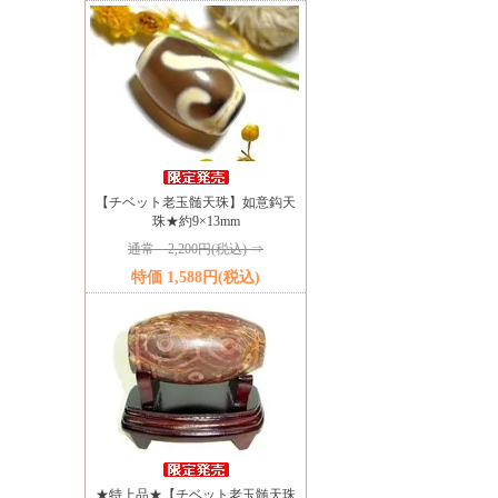
【チベット老玉髄天珠】如意鈎天
珠★約9×13mm
通常 2,200円(税込) ⇒
特価 1,588円(税込)
★特上品★【チベット老玉髄天珠