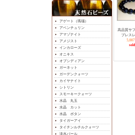
アゲート（瑪瑙）
アベンチュリン
高品質サ
アマゾナイト
ブレスレ
5,0
アメジスト
sold
インカローズ
オニキス
オブシディアン
ガーネット
ガーデンクォーツ
カイヤナイト
シトリン
スモーキークォーツ
水晶 丸玉
水晶 カット
水晶 ボタン
タイガーアイ
タイチンルチルクォーツ
淡水パール