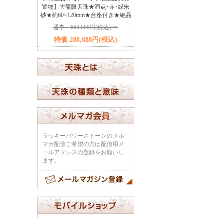
置物】大龍眼天珠★満点･赤･緑朱
砂★約60×120mm★台座付き★絶品
通常 660,000円(税込) ⇒
特価 288,888円(税込)
ラッキーパワーストーンのメル
マガ配信ご希望の方は配信用メ
ールアドレスの登録をお願いし
ます。