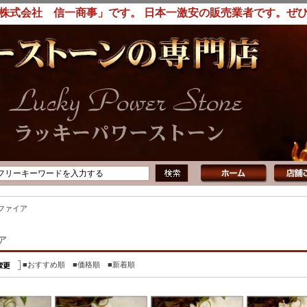
株式会社 信一商事」です。 日本一激安の販売業者です。ぜ
ファイア
ア
■おすすめ順
■価格順
■新着順