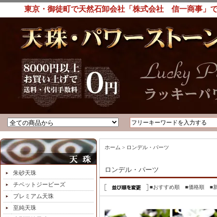
東京・御徒町で天然石卸会社「株式会社 信一商事」で
ホーム
>
ロンデル・パーツ
ロンデル・パーツ
朱砂天珠
チベットジービーズ
■おすすめ順
■価格順
■
プレミアム天珠
至純天珠