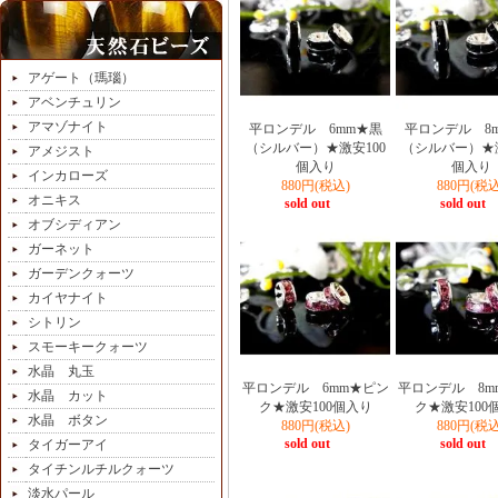
アゲート（瑪瑙）
アベンチュリン
アマゾナイト
平ロンデル 6mm★黒
平ロンデル 8
（シルバー）★激安100
（シルバー）★激
アメジスト
個入り
個入り
インカローズ
880円(税込)
880円(税込
オニキス
sold out
sold out
オブシディアン
ガーネット
ガーデンクォーツ
カイヤナイト
シトリン
スモーキークォーツ
水晶 丸玉
平ロンデル 6mm★ピン
平ロンデル 8m
水晶 カット
ク★激安100個入り
ク★激安100
水晶 ボタン
880円(税込)
880円(税込
sold out
sold out
タイガーアイ
タイチンルチルクォーツ
淡水パール