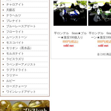
チャロアイト
天眼石
テラヘルツ
プレナイト
ブルーレースアゲート
フローライト
平ロンデル 6mm★ブル
平ロンデル 6m
ムーンストーン
ー★激安100個入り
ーン★激安10
880円(税込)
880円(税込
モスコバイト
sold out
sold out
モリオン（黒水晶）
モルガナイト
全 [18] 
ラピスラズリ
ラベンダーアメジスト
ラブラドライト
ラリマー
ルビー
ローズクォーツ
ワインレッドアゲット