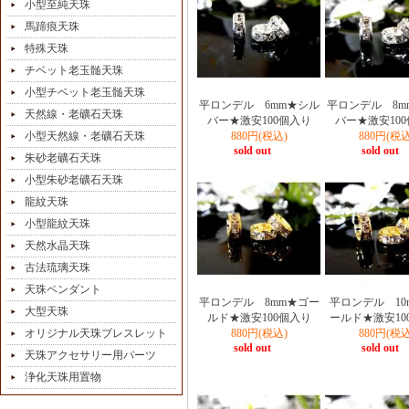
小型至純天珠
馬蹄痕天珠
特殊天珠
チベット老玉髄天珠
小型チベット老玉髄天珠
平ロンデル 6mm★シル
平ロンデル 8m
天然線・老礦石天珠
バー★激安100個入り
バー★激安10
小型天然線・老礦石天珠
880円(税込)
880円(税込
sold out
sold out
朱砂老礦石天珠
小型朱砂老礦石天珠
龍紋天珠
小型龍紋天珠
天然水晶天珠
古法琉璃天珠
天珠ペンダント
平ロンデル 8mm★ゴー
平ロンデル 10
大型天珠
ルド★激安100個入り
ールド★激安10
オリジナル天珠ブレスレット
880円(税込)
880円(税込
sold out
sold out
天珠アクセサリー用パーツ
浄化天珠用置物