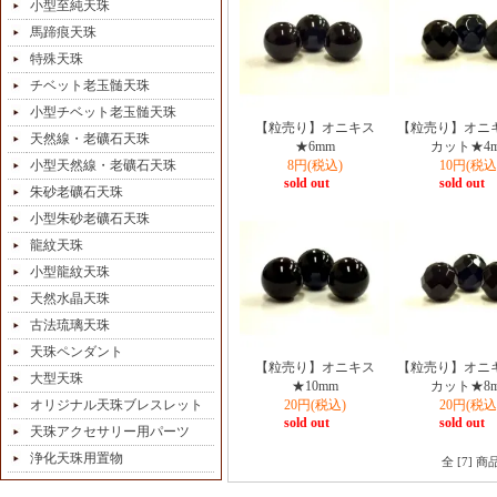
小型至純天珠
馬蹄痕天珠
特殊天珠
チベット老玉髄天珠
小型チベット老玉髄天珠
【粒売り】オニキス
【粒売り】オニキ
天然線・老礦石天珠
★6mm
カット★4
小型天然線・老礦石天珠
8円(税込)
10円(税込
sold out
sold out
朱砂老礦石天珠
小型朱砂老礦石天珠
龍紋天珠
小型龍紋天珠
天然水晶天珠
古法琉璃天珠
天珠ペンダント
【粒売り】オニキス
【粒売り】オニキ
大型天珠
★10mm
カット★8
オリジナル天珠ブレスレット
20円(税込)
20円(税込
sold out
sold out
天珠アクセサリー用パーツ
浄化天珠用置物
全 [7] 