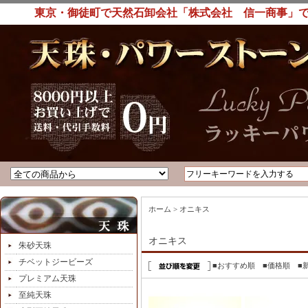
東京・御徒町で天然石卸会社「株式会社 信一商事」で
ホーム
>
オニキス
オニキス
朱砂天珠
チベットジービーズ
■おすすめ順
■価格順
■
プレミアム天珠
至純天珠